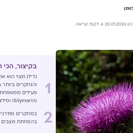
טמן
20.01.202
4 דקות קריאה
בקיצור, הכי 
גדילן מצוי הוא 
1
והנחקרים ביותר ב
פעילים ממשפחת ה
(Silymarin) וסיליבין (Silybum) שהצמח מכיל
2
במחקרים מודרניים
בהפחתת מצבים ו