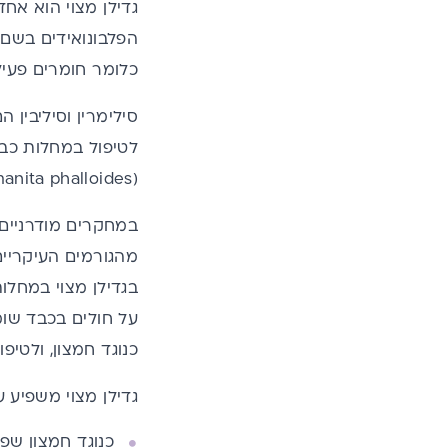
גדילן מצוי הוא אח
כלומר חומרים פעילי
סילימרין וסיליבין
לטיפול במחלות כב
(Amanita phalloides).
במחקרים מודרניים 
כנוגד חמצון, ולטיפ
גדילן מצוי משפיע 
כ
נוגד חמצון שפ