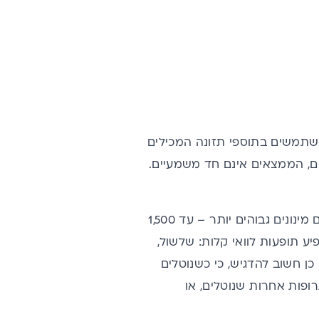
באירופה משתמשים בתוספי תזונה המכילים
ם, הממצאים אינם חד משמעיים.
המינון המקובל לתכשירים המכילים גדילן מצוי הוא 900-240 מ"ג ליום. יש שנוטלים מינונים גבוהים יותר – עד 1,500
יע תופעות לוואי קלות: שלשול,
 כן חשוב להדגיש, כי כשנוטלים
ופות אחרות שנוטלים, או