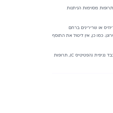
רופות מסוימות הניתנות
זיס או שרירינים ברחם
גן. כמו כן, אין ליטול את התוסף
ובמיוחד תרופות לסוכרת, כאמור, כנגד מחלת כבד נגיפית (הפטיטיס C), תרופות