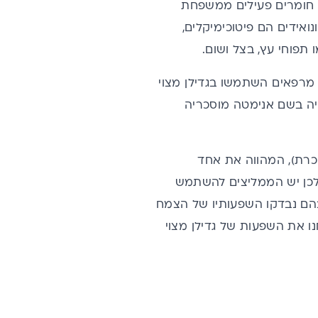
י חומרים פעילים ממשפחת
ן (Silybum) שהצמח מכיל. פלאבונואידים הם פיטוכימיקלים,
 תפוחי עץ, בצל ושום.
ם מרפאים השתמשו בגדילן מצוי
יה בשם אנימטה מוסכריה
וכרת), המהווה את אחד
 העיקריים להתהוות כבד שומני, ובהפחתה של אנזימי כבד (ALT, AST), לכן יש הממליצים להשתמש
וימות. בעשור האחרון פורסמו מעל 1000 מחקרים בהם נבדקו השפעותיו של הצמח
מחקרים נוספים בחנו את השפעות של גדילן מצוי