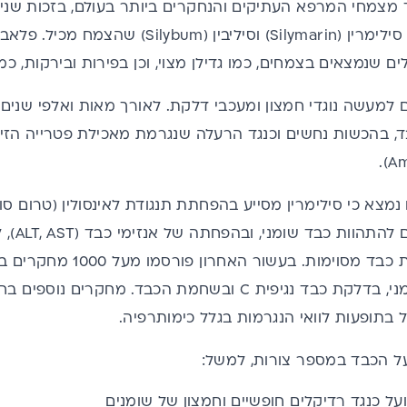
ד מצמחי המרפא העתיקים והנחקרים ביותר בעולם, בזכות שנ
הפלבונואידים בשם סילימרין (Silymarin) וסיליבי
ם שנמצאים בצמחים, כמו גדילן מצוי, וכן בפירות ובירקות, כמו
 הם למעשה נוגדי חמצון ומעכבי דלקת. לאורך מאות ואלפי שני
ד, בהכשות נחשים וכנגד הרעלה שנגרמת מאכילת פטרייה הזי
נמצא כי סילימרין מסייע בהפחתת תנגודת לאינסולין (טרום ס
מהגורמים
בגדילן מצוי במחלות כבד מס
על חולים בכבד שומני, בדלקת כבד נגיפית C ובשחמת הכבד. 
ול בתופעות לוואי הנגרמות בגלל כימותרפיה.
על הכבד במספר צורות, למשל:
ועל כנגד רדיקלים חופשיים
וחמצון של שומנים