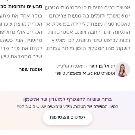
טבעיים ותרופות סב
אנשים רבים מניחים כי פחמימות מטבען
"משמינות" ודוגלים בהימנעות צריכתם
בוקר אחד את מתעו
כאסטרטגיה מנצחת לירידה במשקל. אך
הכרית קווצת שערו
התמונה יותר רחבה וישנם אסטרטגיות
הכרית, אולי מחליפה
רבות לביצוע שינוי תזונתי. לכן מומלץ
מהעניין. אבל כשהש
לשקול מהו המסלול הנכון ביותר עבורנו,
לקדם את פניך מדי
לאורך חיינו ולמטרותינו. מחקרים מראים
שלך מתמלאת שיער 
שדיאטות המגבילות צריכת פחמימות
מתחילה לחשוד שמשה
·
דניאל בן חפר
דיאטנית קלינית
אוסנת עופר
יכולות לגרום לירידה במשקל ולשיפור
נשירת שיער היא ת
וספורט M.Sc RD ומאמנת כושר
סממני בריאות. סוגי דיאטות דלות
נשים ויכולה להופיע
פחמימה מוכרות שנים רבות ונפוצות
התזונה לקויה או […]
בשימושם באוכלוסייה, ביניהן הדיאטה
ברור ששווה להצטרף למועדון של אלטמן!
הקטוגנית אשר תופסת תאוצה בשנים
המינון המושלם של הטבות, מידע ומבצעים שעושים טוב לגוף
האחרונות. מהו הבסיס הביולוגי? מה
לפרטים והצטרפות
אוכלים? מהן היתרונות הצפויים ומהן
החסרונות?