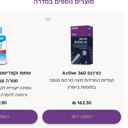
מוצרים נוספים בסדרה
כורכום 360 Active
שמפו וקונדישנ
קפליות המכילות מיצוי כורכום פטנטי
מגורה ע
בתוספת ביופרין
נוסחה ייעודית לק
ורגישה להסרה 
.50
₪
162.30
הוספה לסל
הוספ