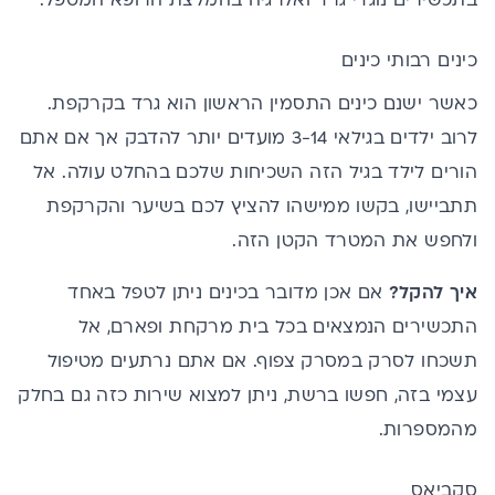
בתכשירים נוגדי גרד ואלרגיה בהמלצת הרופא המטפל.
כינים רבותי כינים
כאשר ישנם כינים התסמין הראשון הוא גרד בקרקפת.
לרוב ילדים בגילאי 3-14 מועדים יותר להדבק אך אם אתם
הורים לילד בגיל הזה השכיחות שלכם בהחלט עולה. אל
תתביישו, בקשו ממישהו להציץ לכם בשיער והקרקפת
ולחפש את המטרד הקטן הזה.
איך להקל?
אם אכן מדובר בכינים ניתן לטפל באחד
התכשירים הנמצאים בכל בית מרקחת ופארם, אל
תשכחו לסרק במסרק צפוף. אם אתם נרתעים מטיפול
עצמי בזה, חפשו ברשת, ניתן למצוא שירות כזה גם בחלק
מהמספרות.
סקביאס