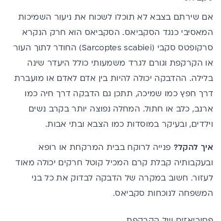
אם שירתם בצבא לא תוכלו לשכוח את ניעור השמיכות
המאסיבי כנגד הסקביאס. הסקביאס הוא חרק הנקרא
סרקופטס סקבי (Sarcoptes scabiei) החודר לתוך העור
או הקרקפת וגורם לגרד משמעותי כולל היעדר שינה
בלילה. ההדבקה יכולה להיות בין אדם לאדם או מועברת
דרך חפץ כמו שמיכה, תתכן גם הדבקה דרך חיה כמו
ארנב, כלב או חתול. המחלה נפוצה יותר בקרב נשים
וילדים, ובעיקר במוסדות כמו הצבא ובתי אבות.
איך להקל?
פנייה לרוקח בבית המרקחת או רופא
ובעקבותיה קבלת קרם המכיל קוטל חרקים יכולה מאוד
לעזור. חשוב במקרה של הדבקה לבדוק את כל בני
המשפחה לנוכחות סקביאס.
פסוריאזיס של הקרקפת