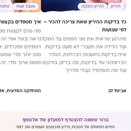
היריון
היריון והנקה
Hair Care
טיפוח AUTY
כל בדיקות ההיריון שאת צריכה להכיר –
איך מטפלים בקצוות
לפי שבועות
מה גורם לקצוות מפ
מהרגע שראית את שני הפסים על המקל
נראה יבש? אולי זה 
ועד הלידה את תעברי לא מעט בדיקות.
ויטמינים ומינרלים, 
אילו בדיקות נחשבות הכרחיות, הסדר
ספג יותר מדי שמש ו
הכרונולוגי של בדיקות, מה בדיוק בודקים
פשוט ארוך מדי. זה
ועל מה תשלמי? קבלי מדריך
אביטל לב
המחלקה המדעית, אל
ברור ששווה להצטרף למועדון של אלטמן!
המינון המושלם של הטבות, מידע ומבצעים שעושים טוב לגוף