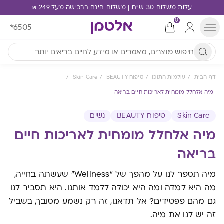
עלות משלוח 30 ש"ח | משלוח חינם ברכישה מעל 249 ₪
0
*6505
דף הבית
עולמות התוכן
טיפוח BEAUTY
Skin Care
מיה אלחלל מומחית לאריכות חיים בריאה
Skin Care
טיפוח BEAUTY
נשים
מיה אלחלל מומחית לאריכות חיים
בריאה
מיה תספר לנו על מהפך של “wellness” שעשתה בחייה,
מה היא למדה ומה היא יכולה ללמד אותנו. היא תסביר לנו
גם מהם פפטידים? אל תדאגו, זה רק נשמע מסובך, בשביל
זה יש לנו את מיה.