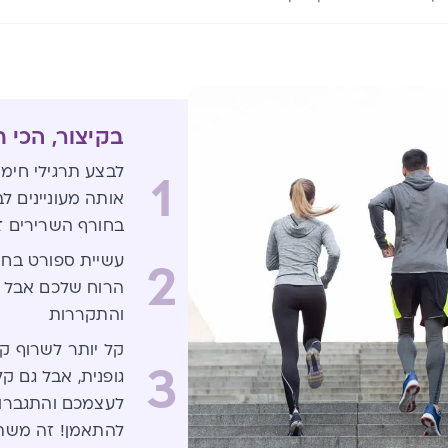
בקיצור, הכי 
לבצע תרגילי חימ
1
אותה מעוניינים לב
בחורף השרירים זק
עשיית ספורט בחו
2
הרוח שלכם אבל גם
והתקררות
קל יותר לשרוף קל
3
גופנית, אבל גם קל
לעצמכם והתגברו 
להתאמן! זה משת