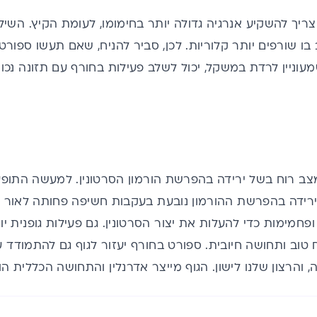
צריך להשקיע אנרגיה גדולה יותר בחימומו, לעומת הקיץ. השיל
בו שורפים יותר קלוריות. לכן, סביר להניח, שאם תעשו ספורט
מעוניין לרדת במשקל, יכול לשלב פעילות בחורף עם תזונה נכונ
צב רוח בשל ירידה בהפרשת הורמון הסרטונין. למעשה התופע
הירידה בהפרשת ההורמון נובעת בעקבות חשיפה פחותה לאור 
פחמימות כדי להעלות את יצור הסרטונין. גם פעילות גופנית י
וב ותחושה חיובית. ספורט בחורף יעזור לגוף גם להתמודד עם 
והרצון שלנו לישון. הגוף מייצר אדרנלין והתחושה הכללית הו