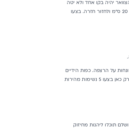
וואר יהיה בקו אחד ולא יטה
לכיוון החזה. עכשיו יש להרים את השכמות לכיוון הבטן, לא לעלייה מלאה אלא כ- 20 ס"מ ולחזור חזרה. בצעו
נחות על הרצפה. כפות הידיים
שלוחות לפנים, לכיוון כפות הרגליים. מנח הכתפיים והראש דומים לתרגיל הקודם. רק כאן בצעו 5 נשימות מהירות
שלם תוכלו ליהנות מחיזוק