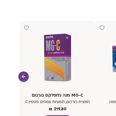
MG-C מגה גלופלקס כורכום
תמצית כורכום, תמציות צמחים וויטמין C
₪
219.80