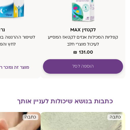
לקטזין MAX
נרו
קפליות המכילות אנזים לקטאז המסייע
לשיפור ההרגשה במ
לעיכול מוצרי חלב
לחץ והפר
₪
131.00
הוספה לסל
מוצר זה נמכר 
כתבות בנושא שיכולות לעניין אותך
כתבה
כתבה