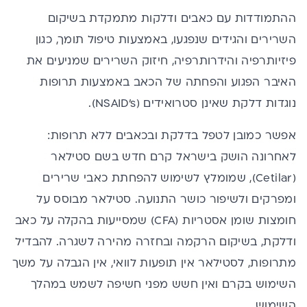
ההתמודדות עם כאבים ודלקות מתמקדת בשיקום
השרירים והגידים שנפגעו, באמצעות טיפול תומך, כגון
פיזיותרפיה והידרותרפיה, חיזוק השרירים שמניעים את
האיבר הפגוע והפחתה של הכאב באמצעות תרופות
נוגדות דלקת
שאינן סטרואידים
(NSAID's).
אפשר כמובן לטפל בדלקת ובכאבים ללא תרופות:
לאחרונה הושק בישראל קרם חדש בשם סטילאר
(Cetilar), שמומלץ לשימוש להפחתת כאבי שרירים
ומפרקים ולשיפור כושר התנועה. סטילאר מבוסס על
חומצות שומן אסטריות (CFA) שמסייעות בהקלה על כאב
ודלקת, בשיקום הרקמה ובחזרה מהירה לשגרה. להבדיל
מתרופות, לסטילאר אין תופעות לוואי, אין הגבלה על משך
השימוש בקרם ואין חשש מפני חשיפה לשמש במהלך
השימוש.