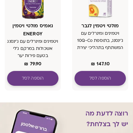
מולטי ויטמין לגבר
גאמיס מולטי ויטמין
ויטמינים ומינרלים עם
ENERGY
ג'ינסנג, בתוספת 10Q-Co
ויטמינים ומינרלים עם ג׳ינסנג
המשתתף בתהליכי יצירת
אשכולות במרקם ג'לי
אנרגיה בגוף
בטעם פירות יער
₪
79.90
₪
147.10
הוספה לסל
הוספה לסל
רוצה לדעת מה
יש לך בצלחת?