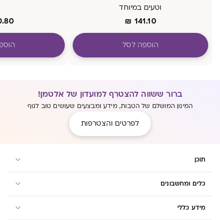
וטעים במיוחד
0.80
₪
141.10
הוספה לסל
הוספ
ברור ששווה להצטרף למועדון של אלטמן!
המינון המושלם של הטבות, מידע ומבצעים שעושים טוב לגוף
לפרטים והצטרפות
תוכן
כלים ומחשבונים
מידע כללי