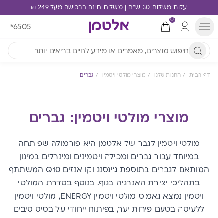
עלות משלוח 30 ש"ח | משלוח חינם ברכישה מעל 249 ₪
0
*6505
דף הבית
החנות שלנו
מוצרי מולטי ויטמין
גברים
מוצרי מולטי ויטמין: גברים
מולטי ויטמין לגבר של אלטמן היא פורמולה שפותחה
במיוחד עבור גברים ומכילה ויטמינים ומינרלים במינון
המותאם לגברים בתוספת ג'ינסנג וקו אנזים Q10 המשתתף
בתהליכי יצירת האנרגיה בגוף. בנוסף בסדרת המולטי
ויטמין נמצא גאמיס מולטי ויטמין ENERGY, מולטי ויטמין
ללעיסה בטעם פירות יער, בפיתוח ייחודי על בסיס סיבים