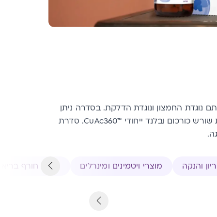
ם נוגדת החמצון ונוגדת הדלקת. בסדרה ניתן
למצוא מוצרים המכילים את מיצוי הכורכום הפטנטי C3 הנחקר בעולם, לצד מוצר נוסף המשלב תמצית ואבקת שורש כורכום ובלנד ייחודי ™CuAc360. סדרת
יון והנקה
מוצרי ויטמינים ומינרלים
מוצרי חורף בריא