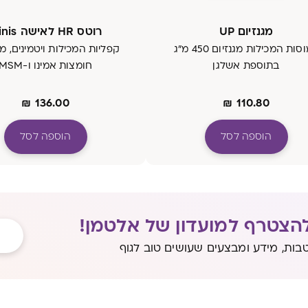
מגנזיום UP
רוטס HR לאישה Minis
כמוסות המכילות מגנזיום 450 מ"ג
קפליות המכילות ויטמינים, מי
בתוספת אשלגן
חומצות אמינו ו-MSM
₪
136.00
₪
110.80
הוספה לסל
הוספה לסל
הצטרף למועדון של אלטמן!
בות, מידע ומבצעים שעושים טוב לגוף