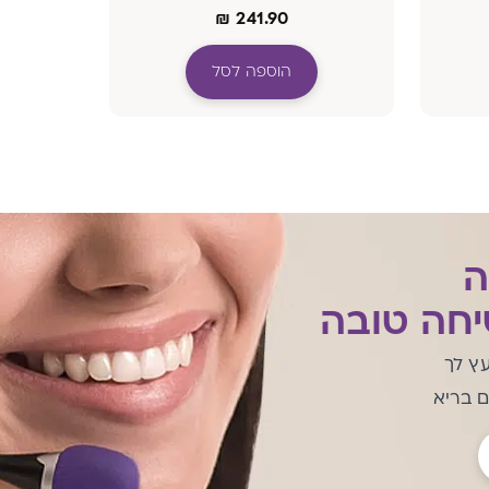
₪
241.90
הוספה לסל
ה
חה טובה
עץ לך
ם בריא