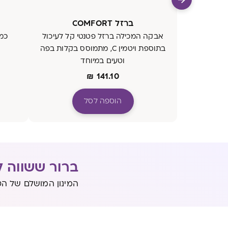
ברזל COMFORT
אבקה המכילה ברזל פטנטי קל לעיכול
בתוספת ויטמין C, מתמוסס בקלות בפה
וטעים במיוחד
₪
141.10
הוספה לסל
ברור ששווה ל
המינון המושלם של הט