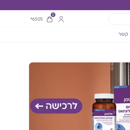
0
*6505
 קשר