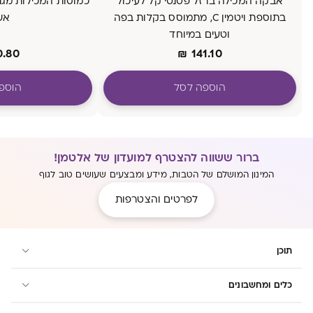
אבקה המכילה ברזל פטנטי קל לעיכול
בתוספת ויטמין C, מתמוסס בקלות בפה
אש
וטעים במיוחד
0.80
₪
141.10
הוספה לסל
הוספ
ברור ששווה להצטרף למועדון של אלטמן!
המינון המושלם של הטבות, מידע ומבצעים שעושים טוב לגוף
לפרטים והצטרפות
תוכן
כלים ומחשבונים