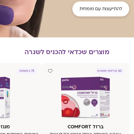
להתייעצות עם מומחית
מוצרים שכדאי להכניס לשגרה
30 אריזות אישיות
75 כמוסות
ברזל COMFORT
מגנזיו