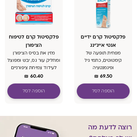
פלקסיטול קרם ידיים
פלקסיטול קרם לטיפוח
אנטי אייג'ינג
הציפורן
מפחית תופעה של
מזין את בסיס הציפורן
קימטוטים, כתמי גיל
ומחליק עור גס, יבש ומפוצל
ופיגמנטציה
לעידוד צמיחת ציפורניים
משפר גמישות ומראה העור
חזקות
₪
60.40
₪
69.50
הוספה לסל
הוספה לסל
רוצה לדעת מה