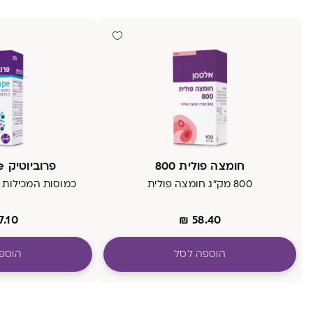
חומצה פולית 800
פרוביוטיק Shape (שייפ)
800 מק״ג חומצה פולית
כמוסות המכילות זן פר
7.10
₪
58.40
הוספה לסל
הוספ