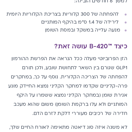
למשך 6 חודשים הובילה:
להפחתה של 300 קלוריות בצריכת הקלוריות היומית
לירידה של 1.4 ס”מ בהיקף המותניים
מנעה עלייה במשקל ובמסת השומן
כיצד ™
B-420 עושה זאת
?
הזן הפרוביוטי מעלה ככל הנראה את הפרשת ההורמון
GLP1 שגורם בין השאר לתחושת שובע, ולכן תורם
להפחתה של הצריכה הקלורית. נוסף על כך, במחקרים
פרה-קליניים שקדמו למחקר הקליני נמצא החיידק מונע
אגירת שומן (במחקר הקליני נמצא ששמרו על היקף
המותניים ולא עלו ברקמת השומן) משום שהוא מעכב
חדירה של רכיבים מעוררי דלקת לזרם הדם.
לא משנה איזה סוג דיאטה מתאימה לאורח החיים שלך,