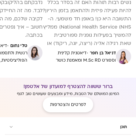
נשים רבות תוהות האם זה בסדר בכלל
נדבקתם בהליקובקטר
להיות פעילה פיזית ולהתאמן בזמן היריון?
לבד. מה זה החיידק 
התשובה היא כן! באופן חד משמעי. ה-
לקיבה שלכם, מה הו
National Health Service (NHS) ממליץ
חשוב – איך נפטרים
להמשיך בפעילות גופנית ספורטיבית
בכתבה.
שאת רגילה אליה (ריצה, יוגה, ריקוד) או
·
טלי נחום
דיאט
בפעילות גופנית יום-יומית רגילה (כמו
·
דניאל בן חפר
דיאטנית קלינית
רגשית ולתסמו
הליכה לחנויות, עליה במדרגות) כל עוד
וספורט M.Sc RD ומאמנת כושר
הפוליציסטיות, RD, M.Sc
את מרגישה בנוח. פעילות גופנית אינה
מסוכנת לך או לעובר, אלה להפך, נשים
פעילות נוטות לפתח פחות בעיות בהיריון,
ברור ששווה להצטרף למועדון של אלטמן!
מאוחר יותר בלידה עצמה ולאחריה.
המינון המושלם של הטבות, מידע ומבצעים שעושים טוב לגוף
לפרטים והצטרפות
תוכן