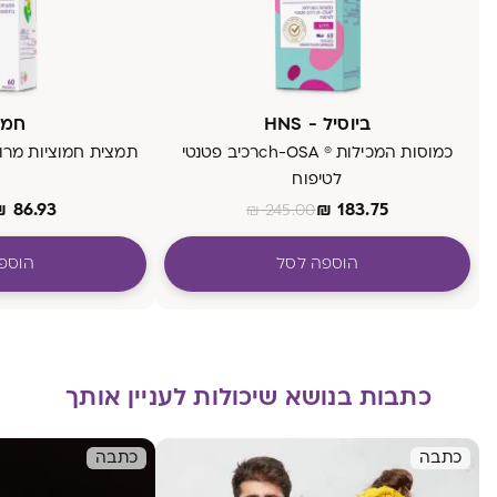
ביוסיל - HNS
חמו
כמוסות המכילות ® ch-OSAרכיב פטנטי
תמצית חמוציות מרוכ
לטיפוח
₪
86.93
₪
183.75
₪
245.00
הוספה לסל
הוספ
כתבות בנושא שיכולות לעניין אותך
כתבה
כתבה