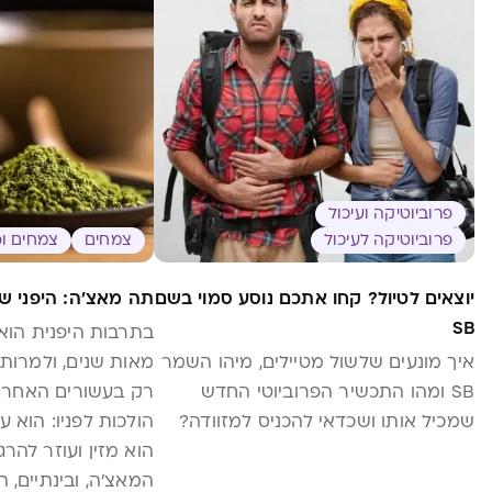
פרוביוטיקה ועיכול
פרוביוטיקה לעיכול
צמחים
צמחים ופ
יוצאים לטיול? קחו אתכם נוסע סמוי בשם
תה מאצ'ה: היפני 
SB
בתרבות היפנית הוא 
איך מונעים שלשול מטיילים, מיהו השמר
מאות שנים, ולמרות 
SB ומהו התכשיר הפרוביוטי החדש
רק בעשורים האחרוני
שמכיל אותו ושכדאי להכניס למזוודה?
הולכות לפניו: הוא עש
הוא מזין ועוזר להר
המאצ’ה, ובינתיים, 