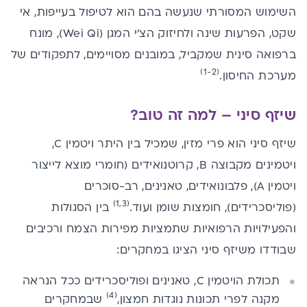
השימוש המסורתי שנעשה בהם הוא לטיפול בעייפות, אי
שקט, הפרעות שינה ולחיזוק הצ׳י המגן (Wei Qi), מונח
ברפואה סינית שמקביל, במובנים מסויימים, לתפקודים של
(1-2)
מערכת החיסון.
שיזף סיני – למה זה טוב?
שיזף סיני הוא פרי מזין, שמכיל בין היתר
ויטמין C
,
ויטמינים מקבוצה B, קרוטנואידים (חומרי מוצא לייצור
ויטמין A
), פלבונואידים, טאנינים, רב-סוכרים
(1,3)
(פוליסכרידים), חומצות שומן ועוד.
בין הסגולות
והפעילויות הרפואיות שתמציות מפירות הצמח ורכיבים
שבודדו משיזף סיני הציגו במחקרים:
תכולת הויטמין C, טאנינים ופוליסכרידים ככל הנראה
(4)
מקנה לפרי תכונות נוגדות חמצון,
שבמחקרים