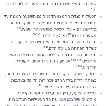
שנערכו בבעלי חיים, הדגימו הגנה מפני רעילות לכבד.
(4-7)
הפעילות נוגדת החמצון הדגימה גם השפעה המגנה על
מערכת העצבים מפחיתה נזק איסכמי (עקב מחסור
(8)
בזרימת דם – כמו למשל במקרה של שבץ),
(10-12)
(9)
משפרת זיכרון
ומרגיעה חרדה.
תכולת הסיבים והסטרולים הצמחיים שבפרי עשויה
(13)
לעודד הפחתה בשומני הדם.
תמציות הפרי הדגימו פעילות המעכבת גדילת תאים
(4,14,15)
סרטניים
וכן פעילות נוגדת זיהום, הקוטלת
(5,16)
חיידקים.
במחקר שנערך בקרב חולדות שסבלו
מלחץ דם גבוה
,
נצפתה ירידה בלחץ הדם ומהירות הדופק בעקבות
(17)
צריכת תמצית פירות שיזף סיני.
למרבה הצער, עדיין לא נערכו מחקרים קליניים
מודרניים שיתמכו ויגבו את כל הפעילויות המדוברות.