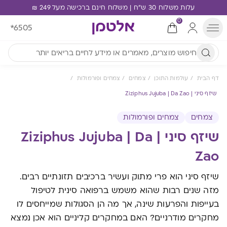
עלות משלוח 30 ש"ח | משלוח חינם ברכישה מעל 249 ₪
0
*6505
דף הבית
עולמות התוכן
צמחים
צמחים ופורמולות
שיזף סיני | Ziziphus Jujuba | Da Zao
צמחים
צמחים ופורמולות
שיזף סיני | Ziziphus Jujuba | Da
Zao
שיזף סיני הוא פרי מתוק ועשיר ברכיבים תזונתיים רבים.
מזה שנים רבות שהוא משמש ברפואה סינית לטיפול
בעייפות והפרעות שינה, אך מה הן הסגולות שמייחסים לו
מחקרים מודרניים? האם במחקרים קליניים הוא אכן נמצא