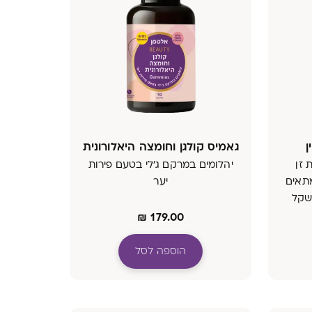
גאמיס קולגן וחומצה היאלורונית
 זן
יהלומים במרקם ג'לי בטעם פירות
טיקה נחקר Bc.SNZ מתאים
יער
שקל
₪
179.00
הוספה לסל