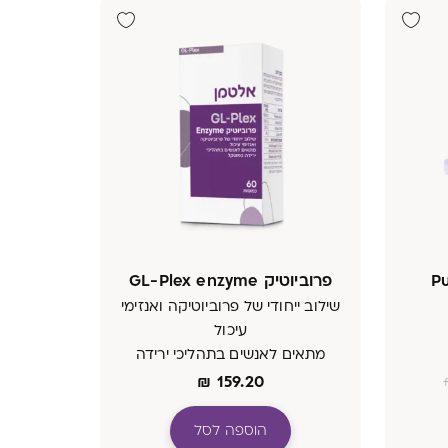
פרוביוטיק GL-Plex enzyme
שילוב ייחודי של פרוביוטיקה ואנזימי
עיכול
מתאים לאנשים בתהליכי ירידה
במשקל
₪
159.20
הוספה לסל