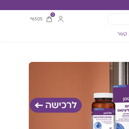
0
*6505
 קשר