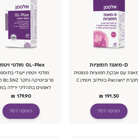
D-מאנוז חמוציות
GL-Plex מולטי ויטמין
מאנוז עם אבקת חמוציות פטנטית
מולטי ויטמין ייעודי בתוספת
 ®Pacran בשילוב ויטמין C
פרוביו
לאנשים בתהליכי ירידה במ
₪
179.90
₪
191.50
הוספה לסל
הוספה לסל