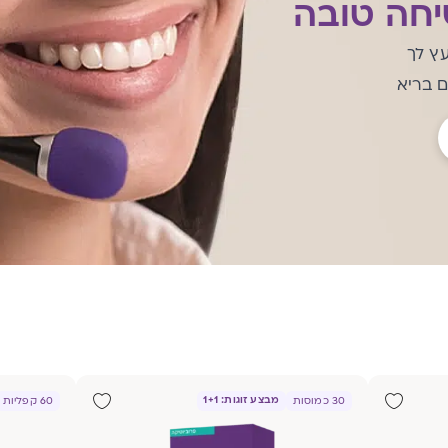
חה טובה
עץ לך
ם בריא
מבצע זוגות: 1+1
30 כמוסות
60 קפליות