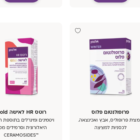
פרופולנטום פלוס
רוטס HR לאישה Gold
צית פרופוליס, אבץ ואכינצאה.
ויטמינים ומינרלים בתוספת 
לכסניות למציצה
היאלורונית וסרמידים מס
™CERAMOSIDES