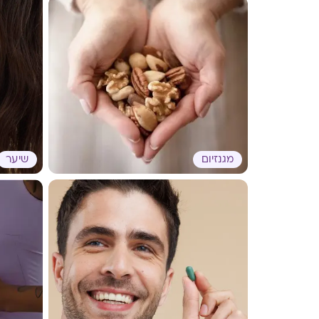
מגנזיום
שיער