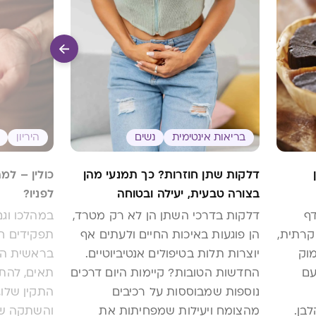
בריאות אינטימית
נשים
היריון
דלקות שתן חוזרות? כך תמנעי מהן
כולין – למה
בצורה טבעית, יעילה ובטוחה
לפניו?
ף
דלקות בדרכי השתן הן לא רק מטרד,
במהלכו וגם
קרתית,
הן פוגעות באיכות החיים ולעתים אף
תפקידים חי
וק
יוצרות תלות בטיפולים אנטיביוטיים.
בראשית החי
עם
החדשות הטובות? קיימות היום דרכים
תאים, להת
נוספות שמבוססות על רכיבים
התקין שלו,
בן.
מהצומח ויעילות שמפחיתות את
והשתקה של