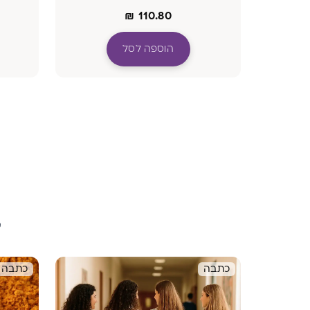
₪
110.80
הוספה לסל
ה
מ
כתבה
כתבה