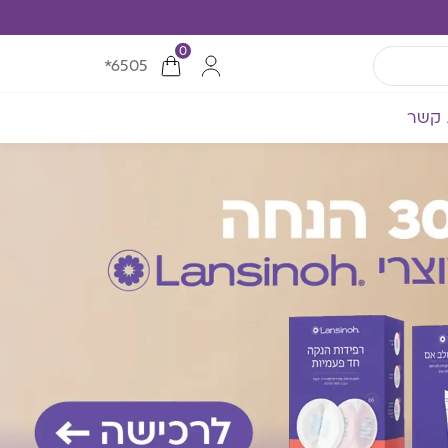
0
*6505
 קשר