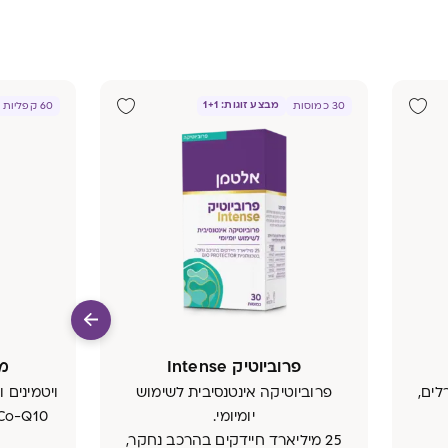
מבצע זוגות: 1+1
30 כמוסות
60 קפליות
פרוביוטיק Intense
מו
לים,
פרוביוטיקה אינטנסיבית לשימוש
ויטמינים ו
יומיומי.
25 מיליארד חיידקים בהרכב נחקר,