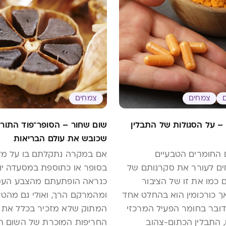
צמחים
צמחים
 – על הסגולות של התבלין
שום שחור – הסופר־פוד התורן
שכובש את עולם הבריאות
 החומרים הטבעיים
אם במקרה נתקלתם בו על מד
ם לעורר את סקרנותם של
בסופר או כתוספת במסעדה יו
 כמו את זו של הציבור
כנראה הופתעתם מהצבע העמ
ך כורכומין הוא בהחלט אחד
ומהמרקם הרך, ואולי גם מהט
ובר בחומר הפעיל המרכזי
המתוק שלא מזכיר בכלל את
, התבלין הכתום-צהוב
החריפות המוכרת של השום הל