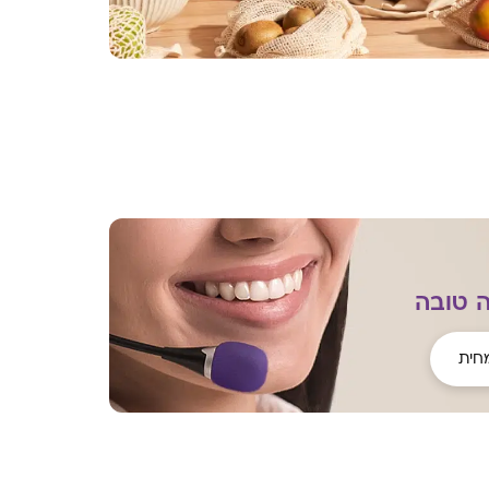
 טובה
חית