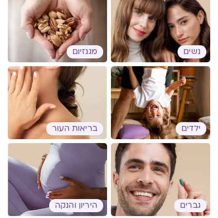
נשים
מגנזיום
ילדים
בריאות העור
גברים
היריון והנקה