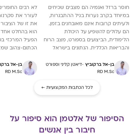
חוסר ברזל ואנמיה הם מצבים שכיחים
לא רבים החומרים
במיוחד בקרב נערות בגיל ההתבגרות,
לעורר את סקרנות
ולעיתים קרובות אינם מאובחנים בזמן.
את זו של הציבור 
הם עלולים להשפיע על היכולת
הוא בהחלט אחד 
הלימודית, הביצועים בספורט, מצב הרוח
הפעיל המרכזי בכו
והבריאות הכללית. הנתונים בישראל
הכתום-צהוב שמלו
מדאיגים ומעבודות בנושא שנעשו בשנים
כבר אלפי שנים. 
·
האחרונות עולה שכ- 50% מהנערות
שמעשירים כל מאכ
בן-אל ברקוביץ
דיאטן קליני וספורט
בן-אל ברקו
RD M.Sc
סובלות ממחסור בברזל, וכ- 30% עם
RD M.Sc
בשנים האחרונות
אנמיה! החדשות הטובות הן שבזיהוי
חמצון, בריאות הל
לכל הכתבות המקצועיות ←
מוקדם וטיפול נכון ניתן למנוע את מרבית
קוגניטיבי. ספויל
ההשפעות השליליות ולשפר את איכות
אבל חשוב להבין 
החיים.
ההבטחות, איך ה
משפיעה, ומה צריך
הסיפור של אלטמן הוא סיפור על
שמתחילים לקחת 
חיבור בין אנשים