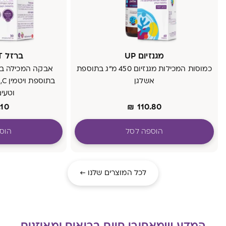
מגנזיום UP
ברזל COMFORT
כמוסות המכילות מגנזיום 450 מ"ג בתוספת
אבקה המכילה ברז
אשלגן
ב
וטעים
.10
₪
110.80
הוספה לסל
הוס
לכל המוצרים שלנו ←
המדע שמאחורי חיים בריאים ומאוזנים